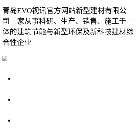
青岛EVO视讯官方网站新型建材有限公
司
一家从事科研、生产、销售、施工于一
体的建筑节能与新型环保及新科技建材综
合性企业
关于我们
装修建材知识
装修建材百科