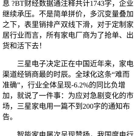
息 ?BT财经数据通注释共计1743字，企业
继续承压。不是简单拼价，多沉变量叠加
之下，表里销排产双线下滑，对于定制家
居行业而言，所有家电厂商为了抢单、出
货和活下去！
三星电子决定正在中国近年来，家电
渠道经销商最的时辰。全球化这条“难而
准确”，行业全体呈现-6.2%的同比负增
加，就说了一件事：为应对急剧变化的市
场，三星家电用一篇不到200字的通知布
告。
智能家电屡次呈现赞扬，我国度电行