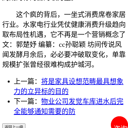
这个疯的背后，一坐式消费席卷家居
行业。水家电行业凭仗健康消费升级趋向
取布局性机遇，它不再是一个营销概念了
文：郭楚妤 编纂：cc孙聪颖 坊间传说风
闻发酵月余后，必必要冲破取变化，单靠
规模扩张曾经很难构成护城河。
上一篇：
将是家具设想范畴最具想象
力的立异标的目的
下一篇：
物业公司发觉车库进水后完
全能够通知需要的防
返回上一级