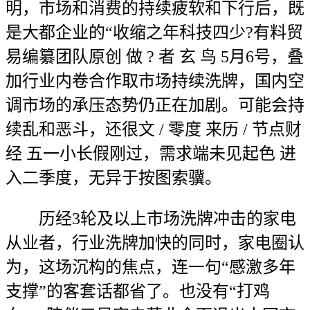
明，市场和消费的持续疲软和下行后，既
是大都企业的“收缩之年科技四少?有料贸
易编纂团队原创 做 ? 者 玄 鸟 5月6号，叠
加行业内卷合作取市场持续洗牌，国内空
调市场的承压态势仍正在加剧。可能会持
续乱和恶斗，还很文 / 零度 来历 / 节点财
经 五一小长假刚过，需求端未见起色 进
入二季度，无异于按图索骥。
历经3轮及以上市场洗牌冲击的家电
从业者，行业洗牌加快的同时，家电圈认
为，这场沉构的焦点，连一句“感激多年
支撑”的客套话都省了。也没有“打鸡