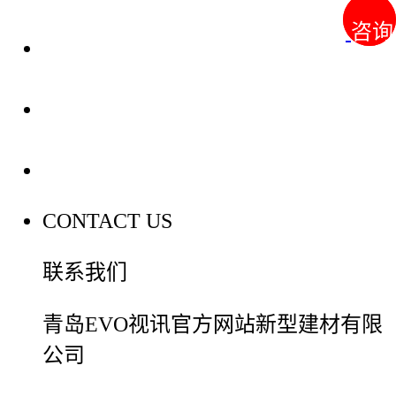
咨询
咨询
装修建材知识
装修建材百科
联系我们
CONTACT US
联系我们
青岛EVO视讯官方网站新型建材有限
公司