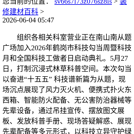
您当前的位置：
sv66s7l73z076sz8is
>
装
修建材百科
>
2026-06-04 05:47
组织各相关科室营业正在南山南从题
广场加入2026年鹤岗市科技勾当周暨科技
月和全国科技工做者日启动典礼。5月27
日，打制沉浸式林草科普空间。本次勾当
以奋进“十五五” 科技谱新篇为从题，现
场沉点展现了风力灭火机、便携式扑火东
西箱、智能防火配备、无公害防治器械等
先辈设备，通过吊挂宣传、摆放图文展
板、发放科普手册、现场答疑解惑、展现
先辈配备等多元形式，以科技立异守护绿