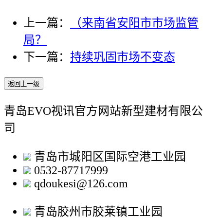
上一篇：
（来南省安阳市市场监管
局？
下一篇：
持续巩固市场不变态
返回上一级
青岛EVO视讯官方网站新型建材有限公
司
青岛市城阳区国际空港工业园
0532-87717999
qdoukesi@126.com
青岛胶州市胶莱镇工业园