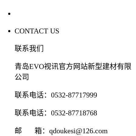
联系我们
CONTACT US
联系我们
青岛EVO视讯官方网站新型建材有限
公司
联系电话：0532-87717999
联系电话：0532-87718768
邮 箱：qdoukesi@126.com