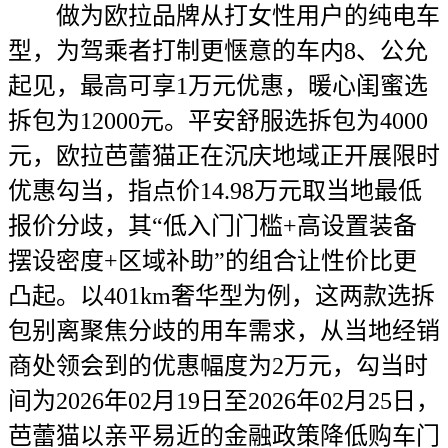
做为欧拉品牌从打女性用户的纯电车
型，为驾乘者打制更惬意的车内8、公允
起见，最高可享1万元优惠，暖心闺蜜选
拆包为12000元。平安舒服选拆包为4000
元，欧拉芭蕾猫正在沉庆地域正开展限时
优惠勾当，指点价14.98万元取当地最低
报价分歧，其“低入门门槛+高设置装备
摆设密度+区域补助”的组合让性价比更
凸起。以401km奢华型为例，这两款选拆
包别离聚焦分歧的用车需求，从当地经销
商处领会到的优惠幅度为2万元，勾当时
间为2026年02月19日至2026年02月25日，
芭蕾猫以亲平易近的金融政策降低购车门