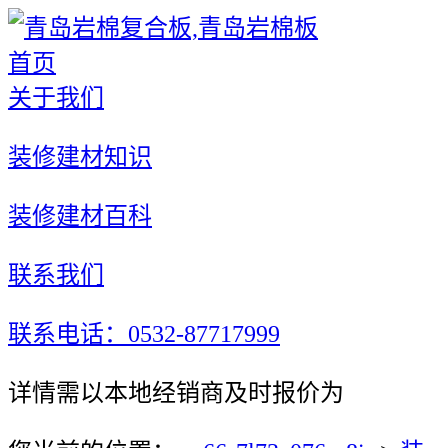
首页
关于我们
装修建材知识
装修建材百科
联系我们
联系电话：0532-87717999
详情需以本地经销商及时报价为