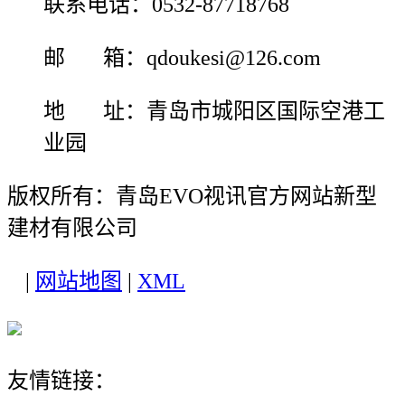
联系电话：0532-87718768
邮 箱：qdoukesi@126.com
地 址：青岛市城阳区国际空港工
业园
版权所有：青岛EVO视讯官方网站新型
建材有限公司
|
网站地图
|
XML
友情链接：