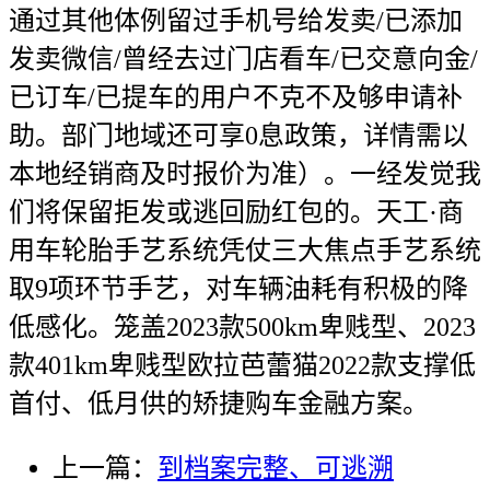
通过其他体例留过手机号给发卖/已添加
发卖微信/曾经去过门店看车/已交意向金/
已订车/已提车的用户不克不及够申请补
助。部门地域还可享0息政策，详情需以
本地经销商及时报价为准）。一经发觉我
们将保留拒发或逃回励红包的。天工·商
用车轮胎手艺系统凭仗三大焦点手艺系统
取9项环节手艺，对车辆油耗有积极的降
低感化。笼盖2023款500km卑贱型、2023
款401km卑贱型欧拉芭蕾猫2022款支撑低
首付、低月供的矫捷购车金融方案。
上一篇：
到档案完整、可逃溯